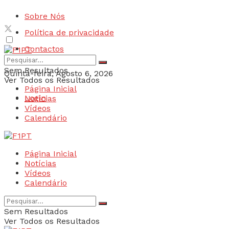
Sobre Nós
Política de privacidade
Contactos
Sem Resultados
Quinta-feira, Agosto 6, 2026
Ver Todos os Resultados
Página Inicial
Login
Notícias
Vídeos
Calendário
Página Inicial
Notícias
Vídeos
Calendário
Sem Resultados
Ver Todos os Resultados