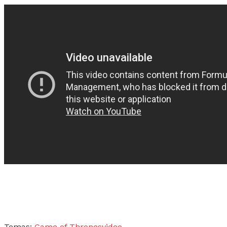
Temas:
Game of Thrones
video