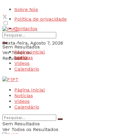
Sobre Nós
Política de privacidade
Contactos
Sexta-feira, Agosto 7, 2026
Sem Resultados
Página Inicial
Ver Todos os
Login
Notícias
Resultados
Vídeos
Calendário
Página Inicial
Notícias
Vídeos
Calendário
Sem Resultados
Ver Todos os Resultados