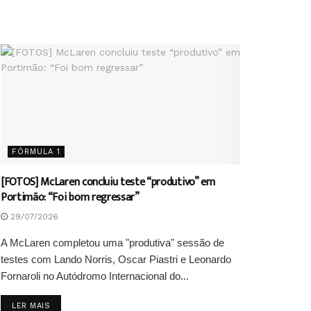
FÓRMULA 1
[FOTOS] McLaren concluiu teste “produtivo” em
Portimão: “Foi bom regressar”
29/07/2026
A McLaren completou uma "produtiva" sessão de
testes com Lando Norris, Oscar Piastri e Leonardo
Fornaroli no Autódromo Internacional do...
DETAILS
LER MAIS