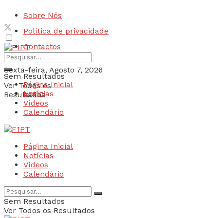
Sobre Nós
Política de privacidade
Contactos
Sexta-feira, Agosto 7, 2026
Sem Resultados
Página Inicial
Ver Todos os
Login
Notícias
Resultados
Vídeos
Calendário
Página Inicial
Notícias
Vídeos
Calendário
Sem Resultados
Ver Todos os Resultados