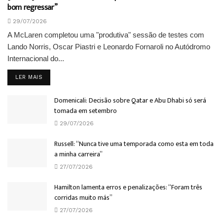
bom regressar”
29/07/2026
A McLaren completou uma "produtiva" sessão de testes com
Lando Norris, Oscar Piastri e Leonardo Fornaroli no Autódromo
Internacional do...
DETAILS
LER MAIS
Domenicali: Decisão sobre Qatar e Abu Dhabi só será
tomada em setembro
29/07/2026
Russell: “Nunca tive uma temporada como esta em toda
a minha carreira”
27/07/2026
Hamilton lamenta erros e penalizações: “Foram três
corridas muito más”
27/07/2026