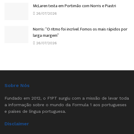
McLaren testa em Portimão com Norris e Piastri
26/07/2026
Norris: “O ritmo foi incrível. Fomos os mais rápidos por
larga margem”
26/07/2026
Sobre Nós
Fundado em 2012, o F1PT surgiu com a missão de levar toda
a informação sobre o mundo da Formula 1 aos portugueses
e países de língua portuguesa.
Disclaimer