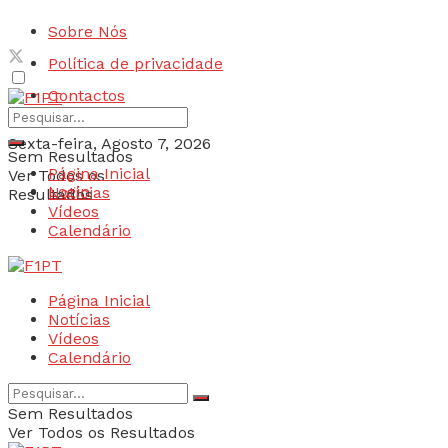
Sobre Nós
Política de privacidade
Contactos
Sexta-feira, Agosto 7, 2026
Sem Resultados
Página Inicial
Ver Todos os
Login
Notícias
Resultados
Vídeos
Calendário
Página Inicial
Notícias
Vídeos
Calendário
Sem Resultados
Ver Todos os Resultados