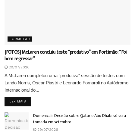
FÓRMULA 1
[FOTOS] McLaren concluiu teste “produtivo” em Portimão: “Foi
bom regressar”
29/07/2026
A McLaren completou uma "produtiva" sessão de testes com
Lando Norris, Oscar Piastri e Leonardo Fornaroli no Autódromo
Internacional do...
DETAILS
LER MAIS
Domenicali: Decisão sobre Qatar e Abu Dhabi só será
tomada em setembro
29/07/2026