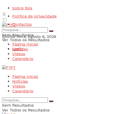
Sobre Nós
Política de privacidade
Contactos
Sem Resultados
Quinta-feira, Agosto 6, 2026
Ver Todos os Resultados
Página Inicial
Login
Notícias
Vídeos
Calendário
Página Inicial
Notícias
Vídeos
Calendário
Sem Resultados
Ver Todos os Resultados