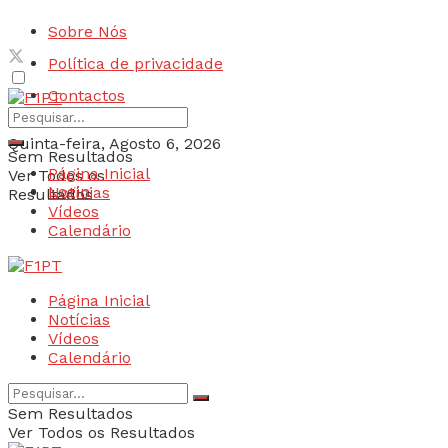
Sobre Nós
Política de privacidade
Contactos
Quinta-feira, Agosto 6, 2026
Sem Resultados
Página Inicial
Ver Todos os
Login
Notícias
Resultados
Vídeos
Calendário
Página Inicial
Notícias
Vídeos
Calendário
Sem Resultados
Ver Todos os Resultados