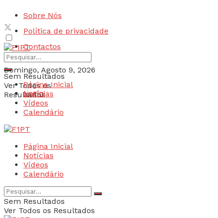
Sobre Nós
Política de privacidade
Contactos
Domingo, Agosto 9, 2026
Sem Resultados
Página Inicial
Ver Todos os
Login
Notícias
Resultados
Vídeos
Calendário
Página Inicial
Notícias
Vídeos
Calendário
Sem Resultados
Ver Todos os Resultados