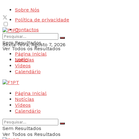
Sobre Nós
Política de privacidade
Contactos
Sem Resultados
Sexta-feira, Agosto 7, 2026
Ver Todos os Resultados
Página Inicial
Login
Notícias
Vídeos
Calendário
Página Inicial
Notícias
Vídeos
Calendário
Sem Resultados
Ver Todos os Resultados