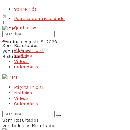
Sobre Nós
Política de privacidade
Contactos
Domingo, Agosto 9, 2026
Sem Resultados
Página Inicial
Ver Todos os
Login
Notícias
Resultados
Vídeos
Calendário
Página Inicial
Notícias
Vídeos
Calendário
Sem Resultados
Ver Todos os Resultados