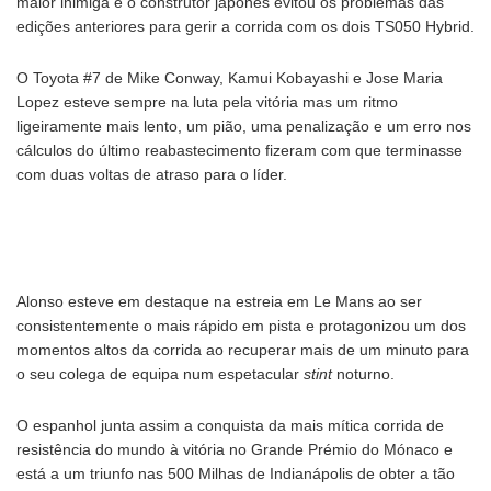
maior inimiga e o construtor japonês evitou os problemas das
edições anteriores para gerir a corrida com os dois TS050 Hybrid.
O Toyota #7 de Mike Conway, Kamui Kobayashi e Jose Maria
Lopez esteve sempre na luta pela vitória mas um ritmo
ligeiramente mais lento, um pião, uma penalização e um erro nos
cálculos do último reabastecimento fizeram com que terminasse
com duas voltas de atraso para o líder.
Alonso esteve em destaque na estreia em Le Mans ao ser
consistentemente o mais rápido em pista e protagonizou um dos
momentos altos da corrida ao recuperar mais de um minuto para
o seu colega de equipa num espetacular
stint
noturno.
O espanhol junta assim a conquista da mais mítica corrida de
resistência do mundo à vitória no Grande Prémio do Mónaco e
está a um triunfo nas 500 Milhas de Indianápolis de obter a tão