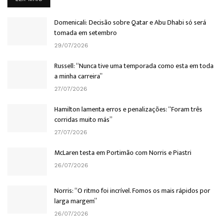
Domenicali: Decisão sobre Qatar e Abu Dhabi só será
tomada em setembro
29/07/2026
Russell: “Nunca tive uma temporada como esta em toda
a minha carreira”
27/07/2026
Hamilton lamenta erros e penalizações: “Foram três
corridas muito más”
27/07/2026
McLaren testa em Portimão com Norris e Piastri
26/07/2026
Norris: “O ritmo foi incrível. Fomos os mais rápidos por
larga margem”
26/07/2026