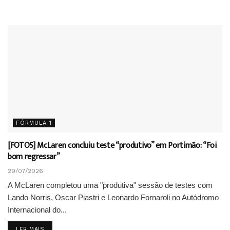
FÓRMULA 1
[FOTOS] McLaren concluiu teste “produtivo” em Portimão: “Foi
bom regressar”
29/07/2026
A McLaren completou uma "produtiva" sessão de testes com
Lando Norris, Oscar Piastri e Leonardo Fornaroli no Autódromo
Internacional do...
DETAILS
LER MAIS