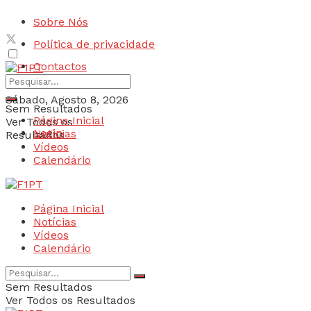
Sobre Nós
Política de privacidade
Contactos
Sábado, Agosto 8, 2026
Sem Resultados
Página Inicial
Ver Todos os
Login
Notícias
Resultados
Vídeos
Calendário
Página Inicial
Notícias
Vídeos
Calendário
Sem Resultados
Ver Todos os Resultados