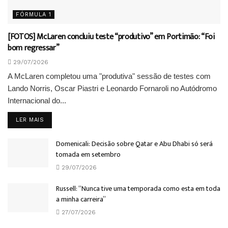
FÓRMULA 1
[FOTOS] McLaren concluiu teste “produtivo” em Portimão: “Foi
bom regressar”
29/07/2026
A McLaren completou uma "produtiva" sessão de testes com
Lando Norris, Oscar Piastri e Leonardo Fornaroli no Autódromo
Internacional do...
DETAILS
LER MAIS
Domenicali: Decisão sobre Qatar e Abu Dhabi só será
tomada em setembro
29/07/2026
Russell: “Nunca tive uma temporada como esta em toda
a minha carreira”
27/07/2026