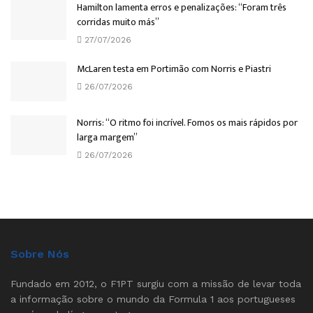
Hamilton lamenta erros e penalizações: “Foram três
corridas muito más”
27/07/2026
McLaren testa em Portimão com Norris e Piastri
26/07/2026
Norris: “O ritmo foi incrível. Fomos os mais rápidos por
larga margem”
26/07/2026
Sobre Nós
Fundado em 2012, o F1PT surgiu com a missão de levar toda
a informação sobre o mundo da Formula 1 aos portugueses