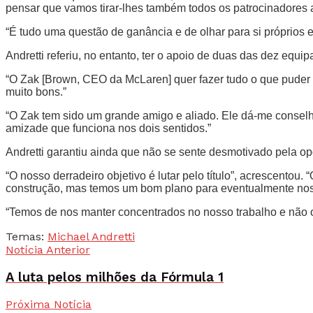
pensar que vamos tirar-lhes também todos os patrocinadores 
“É tudo uma questão de ganância e de olhar para si próprios 
Andretti referiu, no entanto, ter o apoio de duas das dez equ
“O Zak [Brown, CEO da McLaren] quer fazer tudo o que puder p
muito bons.”
“O Zak tem sido um grande amigo e aliado. Ele dá-me conselho
amizade que funciona nos dois sentidos.”
Andretti garantiu ainda que não se sente desmotivado pela op
“O nosso derradeiro objetivo é lutar pelo título”, acrescent
construção, mas temos um bom plano para eventualmente nos l
“Temos de nos manter concentrados no nosso trabalho e não ouv
Temas:
Michael Andretti
Notícia Anterior
A luta pelos milhões da Fórmula 1
Próxima Notícia