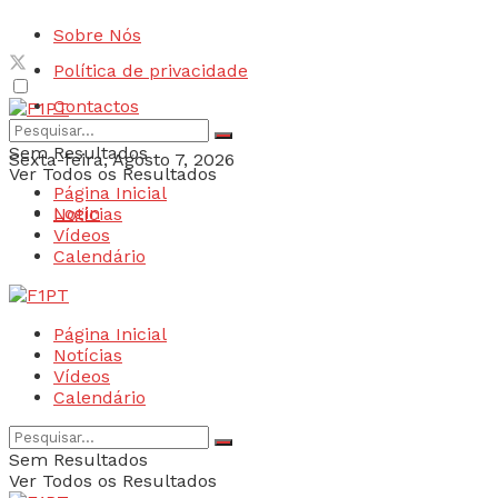
Sobre Nós
Política de privacidade
Contactos
Sem Resultados
Sexta-feira, Agosto 7, 2026
Ver Todos os Resultados
Página Inicial
Login
Notícias
Vídeos
Calendário
Página Inicial
Notícias
Vídeos
Calendário
Sem Resultados
Ver Todos os Resultados