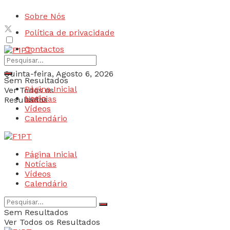
Sobre Nós
Política de privacidade
Contactos
Quinta-feira, Agosto 6, 2026
Sem Resultados
Página Inicial
Ver Todos os
Login
Notícias
Resultados
Vídeos
Calendário
Página Inicial
Notícias
Vídeos
Calendário
Sem Resultados
Ver Todos os Resultados