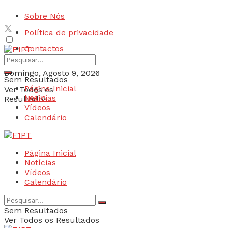
Sobre Nós
Política de privacidade
Contactos
Domingo, Agosto 9, 2026
Sem Resultados
Página Inicial
Ver Todos os
Login
Notícias
Resultados
Vídeos
Calendário
Página Inicial
Notícias
Vídeos
Calendário
Sem Resultados
Ver Todos os Resultados