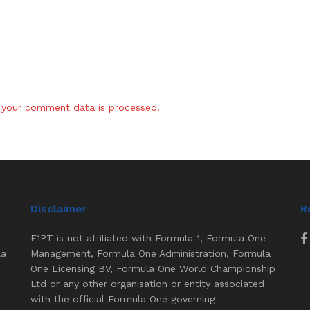
your comment data is processed.
Disclaimer
R
F1PT is not affiliated with Formula 1, Formula One
la
Management, Formula One Administration, Formula
One Licensing BV, Formula One World Championship
Ltd or any other organisation or entity associated
with the official Formula One governing