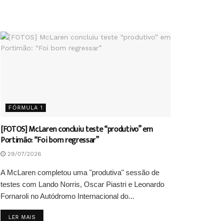
FÓRMULA 1
[FOTOS] McLaren concluiu teste “produtivo” em
Portimão: “Foi bom regressar”
29/07/2026
A McLaren completou uma "produtiva" sessão de
testes com Lando Norris, Oscar Piastri e Leonardo
Fornaroli no Autódromo Internacional do...
DETAILS
LER MAIS