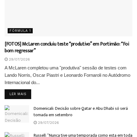
FÓRMULA 1
[FOTOS] McLaren concluiu teste “produtivo” em Portimão: “Foi
bom regressar”
29/07/2026
A McLaren completou uma "produtiva" sessão de testes com
Lando Norris, Oscar Piastri e Leonardo Fornaroli no Autódromo
Internacional do...
DETAILS
LER MAIS
Domenicali: Decisão sobre Qatar e Abu Dhabi só será
tomada em setembro
29/07/2026
Russell: “Nunca tive uma temporada como esta em toda