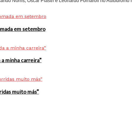
do Norris, Oscar Piastri e Leonardo Fornaroli no Autódromo In
 tomada em setembro
a minha carreira”
rridas muito más”