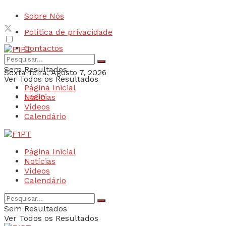
Sobre Nós
Política de privacidade
Contactos
Sem Resultados
Sexta-feira, Agosto 7, 2026
Ver Todos os Resultados
Página Inicial
Login
Notícias
Vídeos
Calendário
Página Inicial
Notícias
Vídeos
Calendário
Sem Resultados
Ver Todos os Resultados