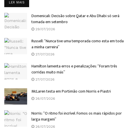
DETAILS
LER MAIS
Domenicali: Decisão sobre Qatar e Abu Dhabi só será
tomada em setembro
29/07/2026
Russell: “Nunca tive uma temporada como esta em toda
a minha carreira”
27/07/2026
Hamilton lamenta erros e penalizações: “Foram três
corridas muito más”
27/07/2026
McLaren testa em Portimão com Norris e Piastri
26/07/2026
Norris: “O ritmo foi incrível. Fomos os mais rápidos por
larga margem”
26/07/2026