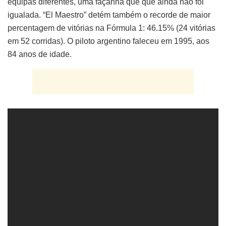
equipas diferentes, uma façanha que que ainda não foi
igualada. “El Maestro” detém também o recorde de maior
percentagem de vitórias na Fórmula 1: 46.15% (24 vitórias
em 52 corridas). O piloto argentino faleceu em 1995, aos
84 anos de idade.