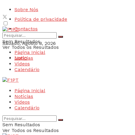
Sobre Nós
Política de privacidade
Contactos
Sem Resultados
Sábado, Agosto 8, 2026
Ver Todos os Resultados
Página Inicial
Login
Notícias
Vídeos
Calendário
Página Inicial
Notícias
Vídeos
Calendário
Sem Resultados
Ver Todos os Resultados