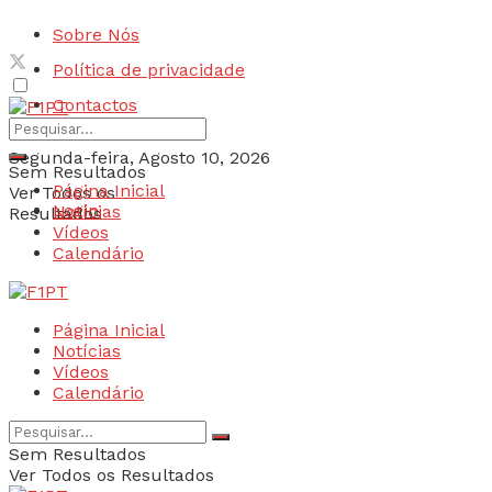
Sobre Nós
Política de privacidade
Contactos
Segunda-feira, Agosto 10, 2026
Sem Resultados
Página Inicial
Ver Todos os
Login
Notícias
Resultados
Vídeos
Calendário
Página Inicial
Notícias
Vídeos
Calendário
Sem Resultados
Ver Todos os Resultados