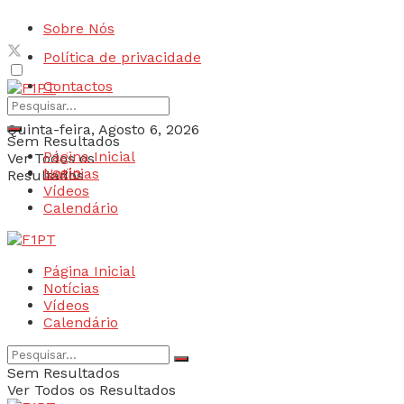
Sobre Nós
Política de privacidade
Contactos
Quinta-feira, Agosto 6, 2026
Sem Resultados
Página Inicial
Ver Todos os
Login
Notícias
Resultados
Vídeos
Calendário
Página Inicial
Notícias
Vídeos
Calendário
Sem Resultados
Ver Todos os Resultados