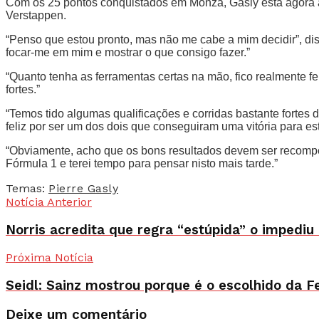
Com os 25 pontos conquistados em Monza, Gasly está agora a a
Verstappen.
“Penso que estou pronto, mas não me cabe a mim decidir”, di
focar-me em mim e mostrar o que consigo fazer.”
“Quanto tenha as ferramentas certas na mão, fico realmente f
fortes.”
“Temos tido algumas qualificações e corridas bastante fortes
feliz por ser um dos dois que conseguiram uma vitória para es
“Obviamente, acho que os bons resultados devem ser recompe
Fórmula 1 e terei tempo para pensar nisto mais tarde.”
Temas:
Pierre Gasly
Notícia Anterior
Norris acredita que regra “estúpida” o impedi
Próxima Notícia
Seidl: Sainz mostrou porque é o escolhido da Fe
Deixe um comentário