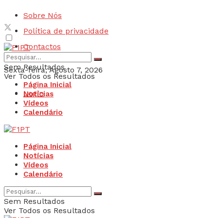
Sobre Nós
Política de privacidade
Contactos
Sem Resultados
Sexta-feira, Agosto 7, 2026
Ver Todos os Resultados
Página Inicial
Login
Notícias
Vídeos
Calendário
Página Inicial
Notícias
Vídeos
Calendário
Sem Resultados
Ver Todos os Resultados