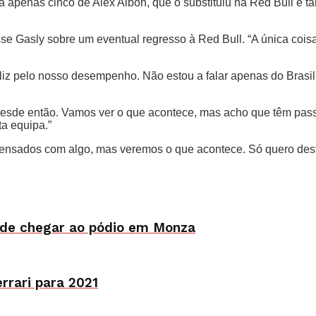
penas cinco de Alex Albon, que o substituiu na Red Bull e tam
sse Gasly sobre um eventual regresso à Red Bull. “A única coi
eliz pelo nosso desempenho. Não estou a falar apenas do Brasi
 desde então. Vamos ver o que acontece, mas acho que têm passa
ta equipa.”
nsados com algo, mas veremos o que acontece. Só quero desfru
u de chegar ao pódio em Monza
rrari para 2021