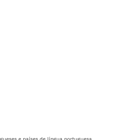
gueses e países de língua portuguesa.