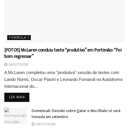
FÓRMULA 1
[FOTOS] McLaren concluiu teste “produtivo” em Portimão: “Foi
bom regressar”
29/07/2026
A McLaren completou uma "produtiva" sessão de testes com
Lando Norris, Oscar Piastri e Leonardo Fornaroli no Autódromo
Internacional do...
DETAILS
LER MAIS
Domenicali: Decisão sobre Qatar e Abu Dhabi só será
tomada em setembro
29/07/2026