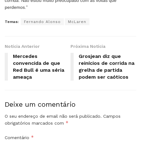
corrida. Não estou muito preocupado com as voltas que
perdemos.”
Temas:
Fernando Alonso
McLaren
Notícia Anterior
Próxima Notícia
Mercedes
Grosjean diz que
convencida de que
reinícios de corrida na
Red Bull é uma séria
grelha de partida
ameaça
podem ser caóticos
Deixe um comentário
O seu endereço de email não será publicado.
Campos
*
obrigatórios marcados com
*
Comentário