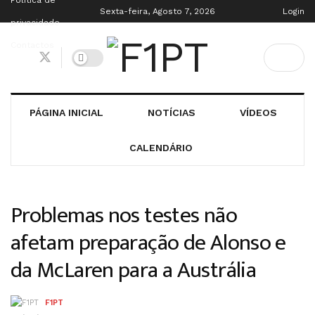
Política de
Sexta-feira, Agosto 7, 2026
Login
privacidade
Contactos
PÁGINA INICIAL
NOTÍCIAS
VÍDEOS
CALENDÁRIO
Problemas nos testes não
afetam preparação de Alonso e
da McLaren para a Austrália
F1PT