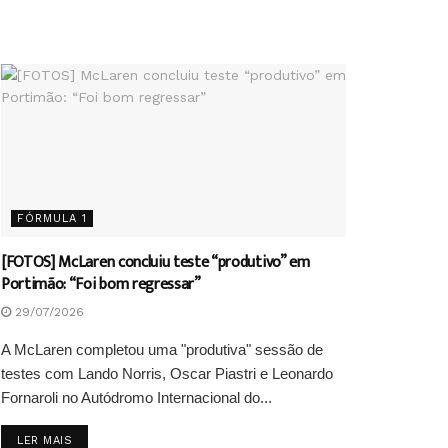
FÓRMULA 1
[FOTOS] McLaren concluiu teste “produtivo” em
Portimão: “Foi bom regressar”
29/07/2026
A McLaren completou uma "produtiva" sessão de
testes com Lando Norris, Oscar Piastri e Leonardo
Fornaroli no Autódromo Internacional do...
DETAILS
LER MAIS