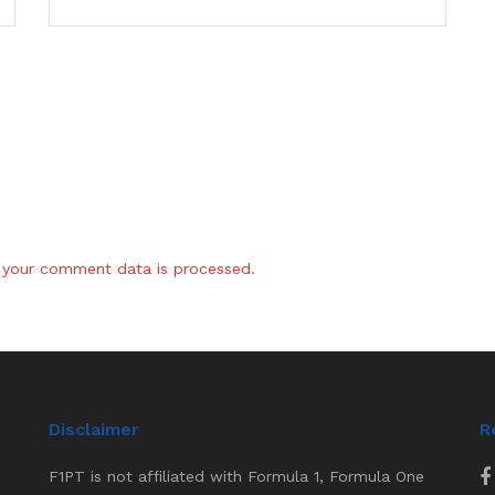
your comment data is processed.
Disclaimer
R
F1PT is not affiliated with Formula 1, Formula One