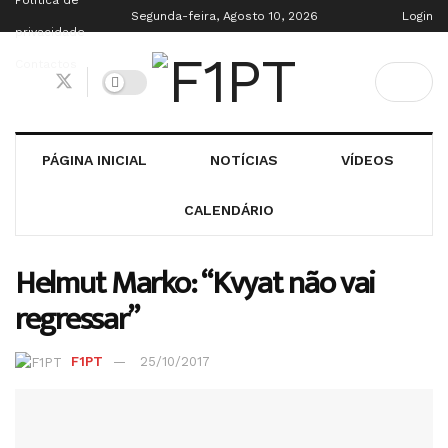
Política de
Segunda-feira, Agosto 10, 2026
Login
privacidade
Contactos
PÁGINA INICIAL
NOTÍCIAS
VÍDEOS
CALENDÁRIO
Helmut Marko: “Kvyat não vai
regressar”
F1PT
25/10/2017