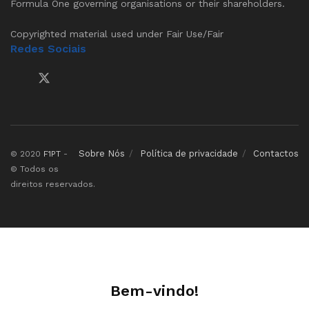
Formula One governing organisations or their shareholders.
Copyrighted material used under Fair Use/Fair
Redes Sociais
Sobre Nós
Política de privacidade
Contactos
© 2020
F1PT
-
© Todos os
direitos reservados.
Bem-vindo!