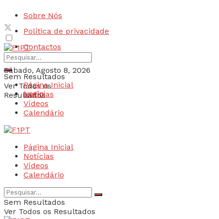
Sobre Nós
Política de privacidade
Contactos
Sábado, Agosto 8, 2026
Sem Resultados
Página Inicial
Ver Todos os
Login
Notícias
Resultados
Vídeos
Calendário
Página Inicial
Notícias
Vídeos
Calendário
Sem Resultados
Ver Todos os Resultados