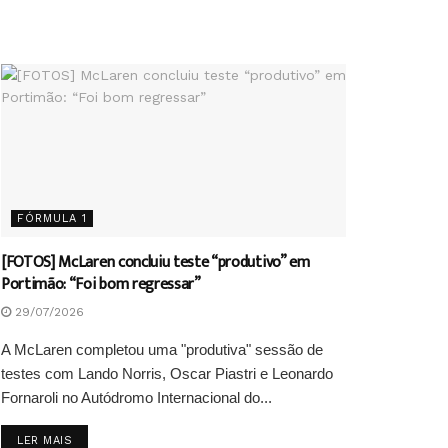
FÓRMULA 1
[FOTOS] McLaren concluiu teste “produtivo” em
Portimão: “Foi bom regressar”
29/07/2026
A McLaren completou uma "produtiva" sessão de
testes com Lando Norris, Oscar Piastri e Leonardo
Fornaroli no Autódromo Internacional do...
DETAILS
LER MAIS