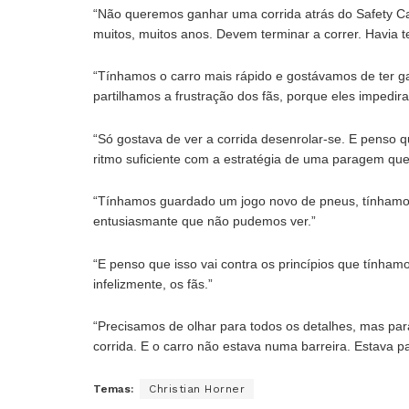
“Não queremos ganhar uma corrida atrás do Safety Car
muitos, muitos anos. Devem terminar a correr. Havia t
“Tínhamos o carro mais rápido e gostávamos de ter gan
partilhamos a frustração dos fãs, porque eles impedir
“Só gostava de ver a corrida desenrolar-se. E penso
ritmo suficiente com a estratégia de uma paragem qu
“Tínhamos guardado um jogo novo de pneus, tínhamos
entusiasmante que não pudemos ver.”
“E penso que isso vai contra os princípios que tínham
infelizmente, os fãs.”
“Precisamos de olhar para todos os detalhes, mas pa
corrida. E o carro não estava numa barreira. Estava p
Temas:
Christian Horner