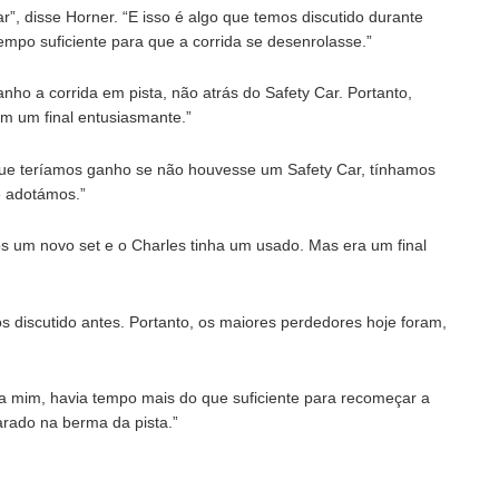
”, disse Horner. “E isso é algo que temos discutido durante
empo suficiente para que a corrida se desenrolasse.”
ho a corrida em pista, não atrás do Safety Car. Portanto,
am um final entusiasmante.”
 que teríamos ganho se não houvesse um Safety Car, tínhamos
e adotámos.”
 um novo set e o Charles tinha um usado. Mas era um final
os discutido antes. Portanto, os maiores perdedores hoje foram,
ra mim, havia tempo mais do que suficiente para recomeçar a
arado na berma da pista.”