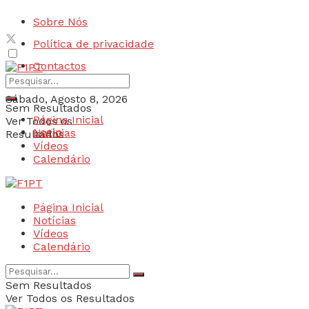
Sobre Nós
Política de privacidade
Contactos
Sábado, Agosto 8, 2026
Sem Resultados
Página Inicial
Ver Todos os
Login
Notícias
Resultados
Vídeos
Calendário
Página Inicial
Notícias
Vídeos
Calendário
Sem Resultados
Ver Todos os Resultados