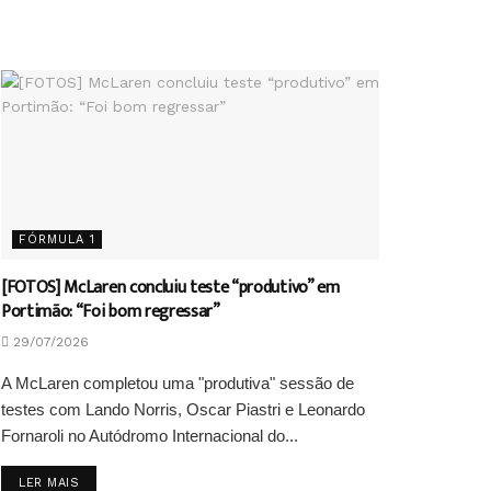
FÓRMULA 1
[FOTOS] McLaren concluiu teste “produtivo” em
Portimão: “Foi bom regressar”
29/07/2026
A McLaren completou uma "produtiva" sessão de
testes com Lando Norris, Oscar Piastri e Leonardo
Fornaroli no Autódromo Internacional do...
DETAILS
LER MAIS