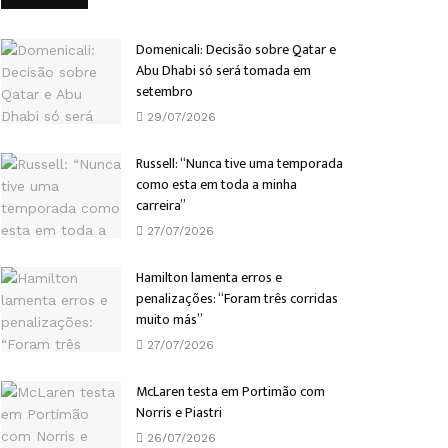
Domenicali: Decisão sobre Qatar e
Abu Dhabi só será tomada em
setembro
29/07/2026
Russell: “Nunca tive uma temporada
como esta em toda a minha
carreira”
27/07/2026
Hamilton lamenta erros e
penalizações: “Foram três corridas
muito más”
27/07/2026
McLaren testa em Portimão com
Norris e Piastri
26/07/2026