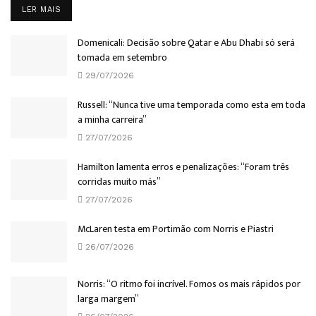
DETAILS
LER MAIS
Domenicali: Decisão sobre Qatar e Abu Dhabi só será
tomada em setembro
29/07/2026
Russell: “Nunca tive uma temporada como esta em toda
a minha carreira”
27/07/2026
Hamilton lamenta erros e penalizações: “Foram três
corridas muito más”
27/07/2026
McLaren testa em Portimão com Norris e Piastri
26/07/2026
Norris: “O ritmo foi incrível. Fomos os mais rápidos por
larga margem”