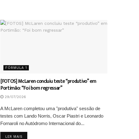
FÓRMULA 1
[FOTOS] McLaren concluiu teste “produtivo” em
Portimão: “Foi bom regressar”
29/07/2026
A McLaren completou uma "produtiva" sessão de
testes com Lando Norris, Oscar Piastri e Leonardo
Fornaroli no Autódromo Internacional do...
DETAILS
LER MAIS