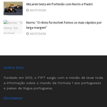
McLaren testa em Portimão com Norris e Piastri
26/07/2026
Norris: “O ritmo foi incrível. Fomos os mais rápidos por
larga margem”
26/07/2026
Sobre Nós
Fundado em 2012, o F1PT surgiu com a missão de levar toda
a informação sobre o mundo da Formula 1 aos portugueses
e países de língua portuguesa.
Disclaimer