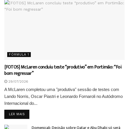
FÓRMULA 1
[FOTOS] McLaren concluiu teste “produtivo” em Portimão: “Foi
bom regressar”
29/07/2026
A McLaren completou uma "produtiva" sessão de testes com
Lando Norris, Oscar Piastri e Leonardo Fornaroli no Autódromo
Internacional do...
DETAILS
LER MAIS
Domenicali: Decisão sobre Qatar e Abu Dhabi só será