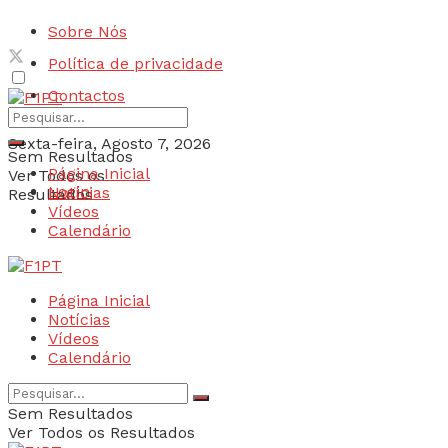
Sobre Nós
Política de privacidade
Contactos
Sexta-feira, Agosto 7, 2026
Sem Resultados
Página Inicial
Ver Todos os
Login
Notícias
Resultados
Vídeos
Calendário
Página Inicial
Notícias
Vídeos
Calendário
Sem Resultados
Ver Todos os Resultados