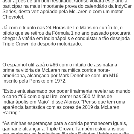
aspirações de um bom resultado, Alonso voltará este ano a
participar na mais importante prova do calendário da IndyCar
Series, desta vez apoiado pela McLaren e com um motor
Chevrolet.
Já com o triunfo nas 24 Horas de Le Mans no currículo, o
piloto que se retirou da Fórmula 1 no ano passado procurará
chegar à vitória em Indianápolis e conquistar a tão desejada
Triple Crown do desporto motorizado.
O espanhol utilizará o #66 com o intuito de assinalar a
primeira vitória da McLaren na mítica corrida norte-
americana, alcançada por Mark Donohue com um M16
inscrito pela Penske em 1972.
“Estou entusiasmado por poder finalmente revelar ao mundo
o carro #66 com o qual irei correr nas 500 Milhas de
Indianápolis em Maio”, disse Alonso. “Penso que tem uma
aparência fantástica com as cores de 2019 da McLaren
Racing.”
“As minhas esperanças para a corrida permanecem iguais,
ganhar e alcançar a Triple Crown. Também estou ansioso