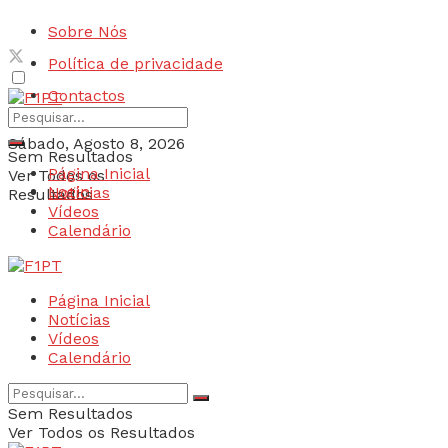
Sobre Nós
Política de privacidade
Contactos
Sábado, Agosto 8, 2026
Sem Resultados
Página Inicial
Ver Todos os
Login
Notícias
Resultados
Vídeos
Calendário
Página Inicial
Notícias
Vídeos
Calendário
Sem Resultados
Ver Todos os Resultados