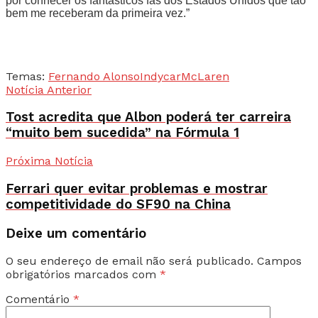
por conhecer os fantásticos fãs dos Estados Unidos que tão
bem me receberam da primeira vez.”
Temas:
Fernando Alonso
Indycar
McLaren
Notícia Anterior
Tost acredita que Albon poderá ter carreira
“muito bem sucedida” na Fórmula 1
Próxima Notícia
Ferrari quer evitar problemas e mostrar
competitividade do SF90 na China
Deixe um comentário
O seu endereço de email não será publicado.
Campos
obrigatórios marcados com
*
Comentário
*