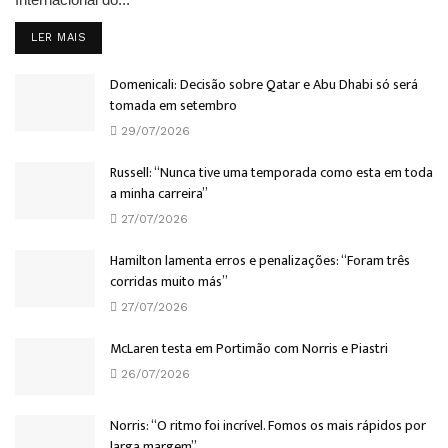
DETAILS
LER MAIS
Domenicali: Decisão sobre Qatar e Abu Dhabi só será
tomada em setembro
29/07/2026
Russell: “Nunca tive uma temporada como esta em toda
a minha carreira”
27/07/2026
Hamilton lamenta erros e penalizações: “Foram três
corridas muito más”
27/07/2026
McLaren testa em Portimão com Norris e Piastri
26/07/2026
Norris: “O ritmo foi incrível. Fomos os mais rápidos por
larga margem”