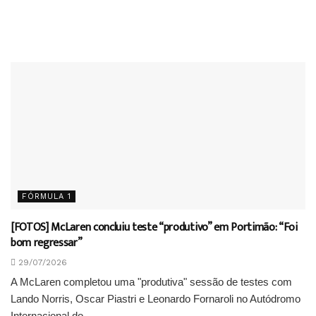
FÓRMULA 1
[FOTOS] McLaren concluiu teste “produtivo” em Portimão: “Foi
bom regressar”
29/07/2026
A McLaren completou uma "produtiva" sessão de testes com
Lando Norris, Oscar Piastri e Leonardo Fornaroli no Autódromo
Internacional do...