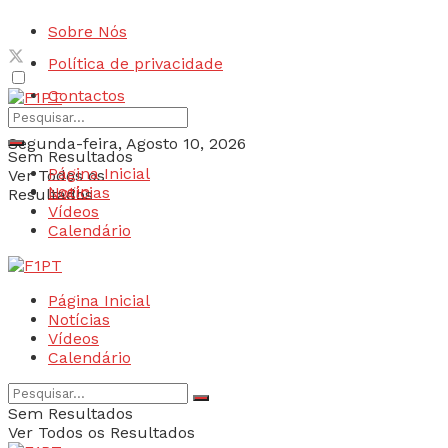
Sobre Nós
Política de privacidade
Contactos
Segunda-feira, Agosto 10, 2026
Sem Resultados
Página Inicial
Ver Todos os
Login
Notícias
Resultados
Vídeos
Calendário
Página Inicial
Notícias
Vídeos
Calendário
Sem Resultados
Ver Todos os Resultados