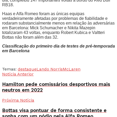
dia, completou 147 importantes voltas a bordo do Red Bull
RB18.
Haas e Alfa Romeo foram as únicas equipas
verdadeiramente afetadas por problemas de fiabilidade e
rodaram substancialmente menos em relação às adversárias
em Barcelona: Mick Schumacher e Nikita Mazepin
totalizaram 43 voltas, enquanto Robert Kubica e Valtteri
Bottas não foram além das 32.
Classificação do primeiro dia de testes de pré-temporada
em Barcelona
Temas:
destaque
Lando Norris
McLaren
Notícia Anterior
Hamilton pede comissários desportivos mais
neutros em 2022
Próxima Notícia
Bottas visa pontuar de forma consistente e
sonha com um pódio pela Alfa Romeo