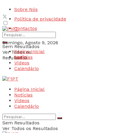
Sobre Nós
Política de privacidade
Contactos
Domingo, Agosto 9, 2026
Sem Resultados
Página Inicial
Ver Todos os
Login
Notícias
Resultados
Vídeos
Calendário
Página Inicial
Notícias
Vídeos
Calendário
Sem Resultados
Ver Todos os Resultados