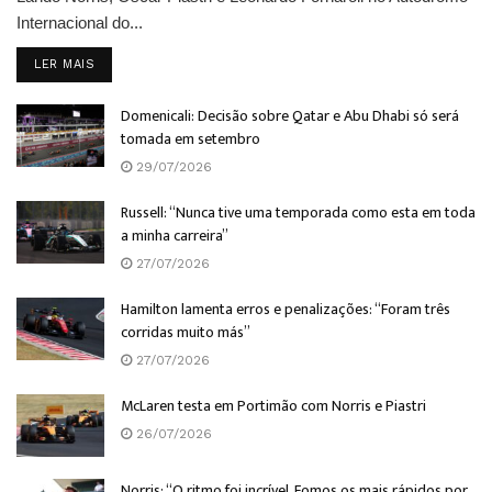
Internacional do...
DETAILS
LER MAIS
Domenicali: Decisão sobre Qatar e Abu Dhabi só será
tomada em setembro
29/07/2026
Russell: “Nunca tive uma temporada como esta em toda
a minha carreira”
27/07/2026
Hamilton lamenta erros e penalizações: “Foram três
corridas muito más”
27/07/2026
McLaren testa em Portimão com Norris e Piastri
26/07/2026
Norris: “O ritmo foi incrível. Fomos os mais rápidos por