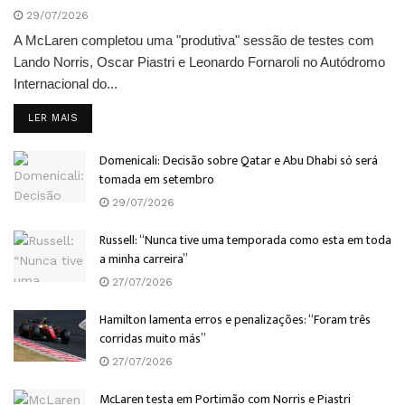
29/07/2026
A McLaren completou uma "produtiva" sessão de testes com
Lando Norris, Oscar Piastri e Leonardo Fornaroli no Autódromo
Internacional do...
DETAILS
LER MAIS
Domenicali: Decisão sobre Qatar e Abu Dhabi só será
tomada em setembro
29/07/2026
Russell: “Nunca tive uma temporada como esta em toda
a minha carreira”
27/07/2026
Hamilton lamenta erros e penalizações: “Foram três
corridas muito más”
27/07/2026
McLaren testa em Portimão com Norris e Piastri