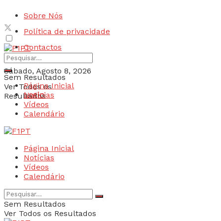
Sobre Nós
Política de privacidade
Contactos
Sábado, Agosto 8, 2026
Sem Resultados
Página Inicial
Ver Todos os
Login
Notícias
Resultados
Vídeos
Calendário
Página Inicial
Notícias
Vídeos
Calendário
Sem Resultados
Ver Todos os Resultados