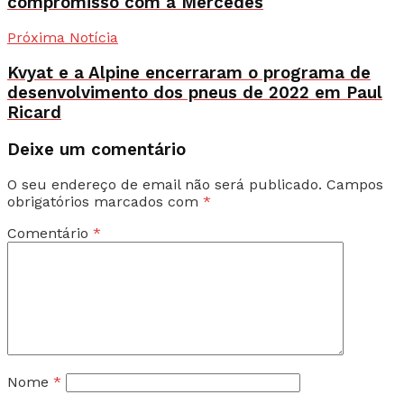
compromisso com a Mercedes
Próxima Notícia
Kvyat e a Alpine encerraram o programa de
desenvolvimento dos pneus de 2022 em Paul
Ricard
Deixe um comentário
O seu endereço de email não será publicado.
Campos
obrigatórios marcados com
*
Comentário
*
Nome
*