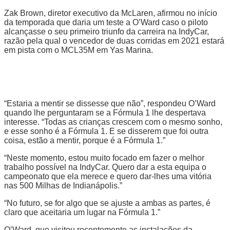
Zak Brown, diretor executivo da McLaren, afirmou no início
da temporada que daria um teste a O’Ward caso o piloto
alcançasse o seu primeiro triunfo da carreira na IndyCar,
razão pela qual o vencedor de duas corridas em 2021 estará
em pista com o MCL35M em Yas Marina.
“Estaria a mentir se dissesse que não”, respondeu O’Ward
quando lhe perguntaram se a Fórmula 1 lhe despertava
interesse. “Todas as crianças crescem com o mesmo sonho,
e esse sonho é a Fórmula 1. E se disserem que foi outra
coisa, estão a mentir, porque é a Fórmula 1.”
“Neste momento, estou muito focado em fazer o melhor
trabalho possível na IndyCar. Quero dar a esta equipa o
campeonato que ela merece e quero dar-lhes uma vitória
nas 500 Milhas de Indianápolis.”
“No futuro, se for algo que se ajuste a ambas as partes, é
claro que aceitaria um lugar na Fórmula 1.”
O’Ward, que visitou recentemente as instalações da