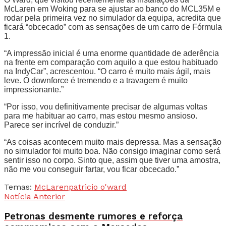
McLaren em Woking para se ajustar ao banco do MCL35M e
rodar pela primeira vez no simulador da equipa, acredita que
ficará “obcecado” com as sensações de um carro de Fórmula
1.
“A impressão inicial é uma enorme quantidade de aderência
na frente em comparação com aquilo a que estou habituado
na IndyCar”, acrescentou. “O carro é muito mais ágil, mais
leve. O downforce é tremendo e a travagem é muito
impressionante.”
“Por isso, vou definitivamente precisar de algumas voltas
para me habituar ao carro, mas estou mesmo ansioso.
Parece ser incrível de conduzir.”
“As coisas acontecem muito mais depressa. Mas a sensação
no simulador foi muito boa. Não consigo imaginar como será
sentir isso no corpo. Sinto que, assim que tiver uma amostra,
não me vou conseguir fartar, vou ficar obcecado.”
Temas:
McLaren
patricio o'ward
Notícia Anterior
Petronas desmente rumores e reforça