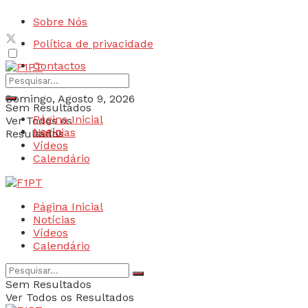
Sobre Nós
Política de privacidade
Contactos
Domingo, Agosto 9, 2026
Sem Resultados
Página Inicial
Ver Todos os
Login
Notícias
Resultados
Vídeos
Calendário
Página Inicial
Notícias
Vídeos
Calendário
Sem Resultados
Ver Todos os Resultados