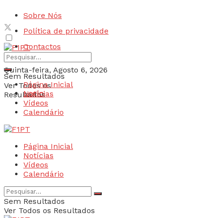
Sobre Nós
Política de privacidade
Contactos
Quinta-feira, Agosto 6, 2026
Sem Resultados
Página Inicial
Ver Todos os
Login
Notícias
Resultados
Vídeos
Calendário
Página Inicial
Notícias
Vídeos
Calendário
Sem Resultados
Ver Todos os Resultados