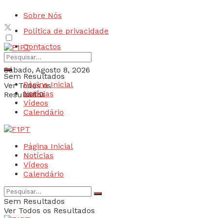
Sobre Nós
Política de privacidade
Contactos
Sábado, Agosto 8, 2026
Sem Resultados
Página Inicial
Ver Todos os
Login
Notícias
Resultados
Vídeos
Calendário
Página Inicial
Notícias
Vídeos
Calendário
Sem Resultados
Ver Todos os Resultados