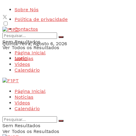
Sobre Nós
Política de privacidade
Contactos
Sem Resultados
Quinta-feira, Agosto 6, 2026
Ver Todos os Resultados
Página Inicial
Login
Notícias
Vídeos
Calendário
Página Inicial
Notícias
Vídeos
Calendário
Sem Resultados
Ver Todos os Resultados